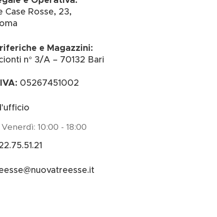
le Case Rosse, 23,
Roma
riferiche e Magazzini:
cionti n° 3/A – 70132 Bari
 IVA:
05267451002
'ufficio
 Venerdì: 10:00 - 18:00
22.75.51.21
eesse@nuovatreesse.it