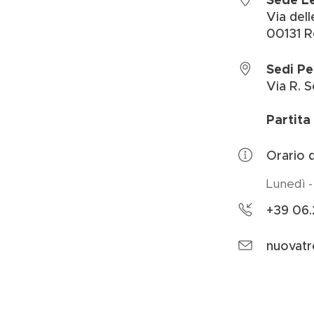
Via del
00131 
Sedi Pe
Via R. S
Partita
Orario d
Lunedì -
+39 06.
nuovatr